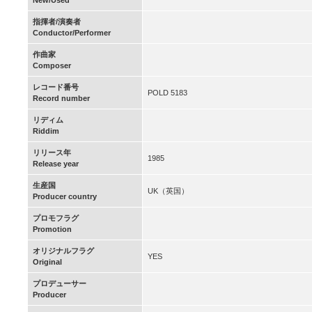
New/Used
指揮者/演奏者
Conductor/Performer
作曲家
Composer
レコード番号
POLD 5183
Record number
リディム
Riddim
リリース年
1985
Release year
生産国
UK（英国）
Producer country
プロモフラグ
Promotion
オリジナルフラグ
YES
Original
プロデューサー
Producer