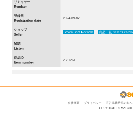
リミキサー
Remixer
登録日
2024-09-02
Registration date
ショップ
Seven Beat Records
|
商品一覧 Seller’s catalo
Seller
試聴
Listen
商品ID
2581261
Item number
会社概要
プライバシー
広告掲載希望の方へ
COPYRIGHT © MATCHFI