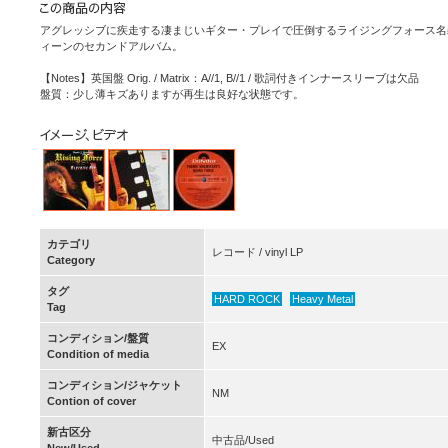
アグレッシブに疾走する凄まじいギター・プレイで圧倒するライジングフォース名
ィーンのセカンドアルバム。
【Notes】英国盤 Orig. / Matrix：A//1, B//1 / 歌詞付きインナースリーブは欠品
盤質：少し薄キズありますが再生は良好な状態です。
カテゴリ
レコード / vinyl LP
Category
タグ
HARD ROCK
Heavy Metal
Tag
コンディション/盤質
EX
Condition of media
コンディション/ジャケット
NM
Contion of cover
新古区分
中古品/Used