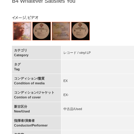
B4 Whatever Satisfies You
カテゴリ
レコード / vinyl LP
Category
タグ
Tag
コンディション/盤質
EX
Condition of media
コンディション/ジャケット
EX-
Contion of cover
新古区分
中古品/Used
New/Used
指揮者/演奏者
Conductor/Performer