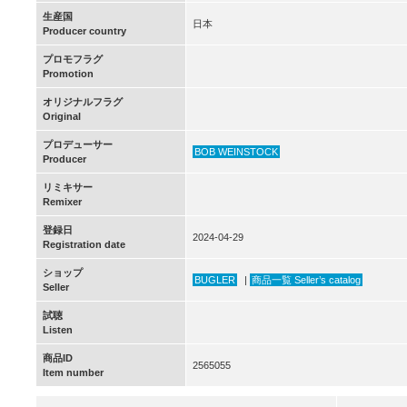
生産国
日本
Producer country
プロモフラグ
Promotion
オリジナルフラグ
Original
プロデューサー
BOB WEINSTOCK
Producer
リミキサー
Remixer
登録日
2024-04-29
Registration date
ショップ
BUGLER
|
商品一覧 Seller’s catalog
Seller
試聴
Listen
商品ID
2565055
Item number