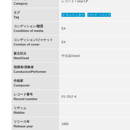
レコード / vinyl LP
Category
タグ
トランペッター
ハード・バップ
Tag
コンディション/盤質
EX
Condition of media
コンディション/ジャケット
EX
Contion of cover
新古区分
中古品/Used
New/Used
指揮者/演奏者
Conductor/Performer
作曲家
Composer
レコード番号
PJ-7017-4
Record number
リディム
Riddim
リリース年
1956
Release year