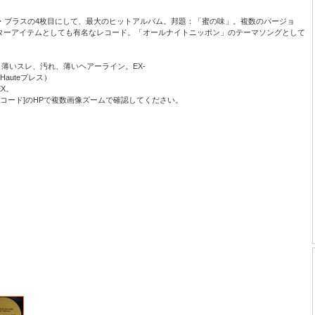
・ブラスの4枚目にして、最大のヒットアルバム。邦題：「蜜の味」。複数のバージョ
ターアイテムとしても有名なレコード。「オールナイトニッポン」のテーマソングとして
ナル。薄いスレ、汚れ、薄いヘアーライン。EX-
re Hauteプレス）
X。
レコード]のHPで複数画像ズームで確認してください。