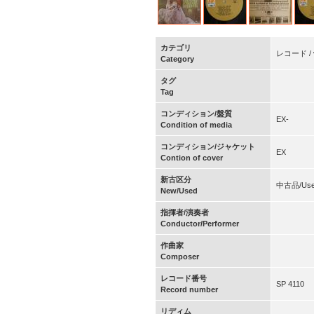
カテゴリ
レコード / v
Category
タグ
Tag
コンディション/盤質
EX-
Condition of media
コンディション/ジャケット
EX
Contion of cover
新古区分
中古品/Us
New/Used
指揮者/演奏者
Conductor/Performer
作曲家
Composer
レコード番号
SP 4110
Record number
リディム