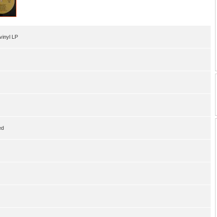
inyl LP
ed