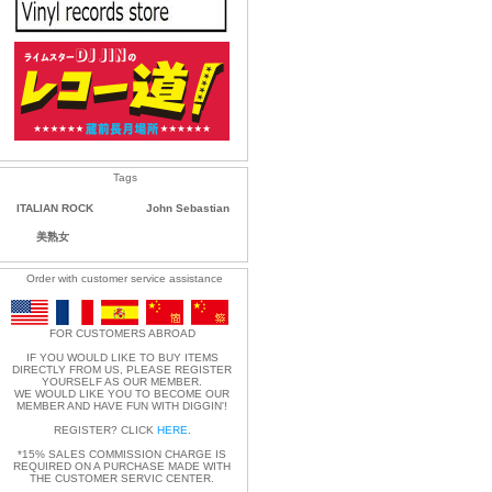
Tags
ITALIAN ROCK
John Sebastian
美熟女
Order with customer service assistance
FOR CUSTOMERS ABROAD
IF YOU WOULD LIKE TO BUY ITEMS
DIRECTLY FROM US, PLEASE REGISTER
YOURSELF AS OUR MEMBER.
WE WOULD LIKE YOU TO BECOME OUR
MEMBER AND HAVE FUN WITH DIGGIN'!
REGISTER? CLICK
HERE
.
*15% SALES COMMISSION CHARGE IS
REQUIRED ON A PURCHASE MADE WITH
THE CUSTOMER SERVIC CENTER.