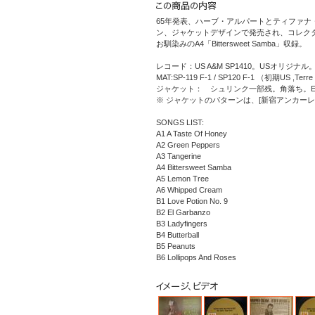
65年発表、ハーブ・アルパートとティファナ
ン、ジャケットデザインで発売され、コレク
お馴染みのA4「Bittersweet Samba」収録。
レコード：US A&M SP1410。USオリジ
MAT:SP-119 F-1 / SP120 F-1 （初期US ,Ter
ジャケット： シュリンク一部残。角落ち。E
※ ジャケットのパターンは、[新宿アンカー
SONGS LIST:
A1 A Taste Of Honey
A2 Green Peppers
A3 Tangerine
A4 Bittersweet Samba
A5 Lemon Tree
A6 Whipped Cream
B1 Love Potion No. 9
B2 El Garbanzo
B3 Ladyfingers
B4 Butterball
B5 Peanuts
B6 Lollipops And Roses