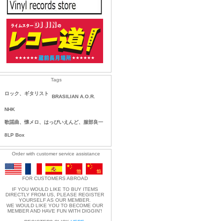
Tags
ロック、ギタリスト
BRASILIAN A.O.R.
NHK
歌謡曲、懐メロ、はっぴいえんど、服部良一
8LP Box
Order with customer service assistance
FOR CUSTOMERS ABROAD
IF YOU WOULD LIKE TO BUY ITEMS
DIRECTLY FROM US, PLEASE REGISTER
YOURSELF AS OUR MEMBER.
WE WOULD LIKE YOU TO BECOME OUR
MEMBER AND HAVE FUN WITH DIGGIN'!