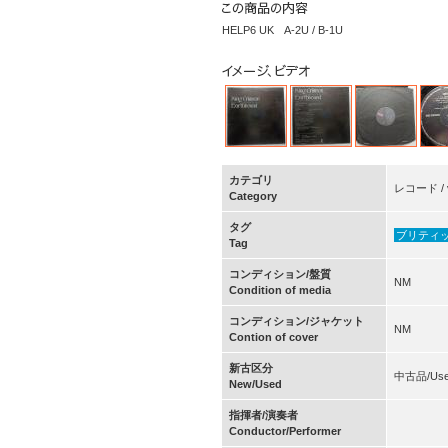
HELP6 UK A-2U / B-1U
カテゴリ
レコード / v
Category
タグ
ブリティ
Tag
コンディション/盤質
NM
Condition of media
コンディション/ジャケット
NM
Contion of cover
新古区分
中古品/Us
New/Used
指揮者/演奏者
Conductor/Performer