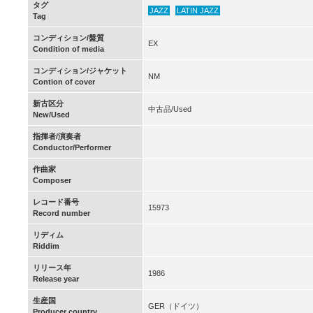
タグ
JAZZ
LATIN JAZZ
Tag
コンディション/盤質
EX
Condition of media
コンディション/ジャケット
NM
Contion of cover
新古区分
中古品/Used
New/Used
指揮者/演奏者
Conductor/Performer
作曲家
Composer
レコード番号
15973
Record number
リディム
Riddim
リリース年
1986
Release year
生産国
GER（ドイツ）
Producer country