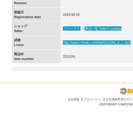
Remixer
登録日
2023-08-18
Registration date
ショップ
フリークス
|
商品一覧 Seller’s catalog
Seller
試聴
http://www.i-freaks.com/mp3/111288_A_1.mp3
Listen
商品ID
2531241
Item number
会社概要
プライバシー
広告掲載希望の方へ
COPYRIGHT © MATCHFI