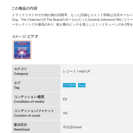
トラックリストやその他の曲の試聴等、もっと詳細なコメント情報は当店ホームペ
Org。The Chairmen Of The BoardのボーカルだったGeneral Johnso
ーカッティングが最高のA-1。他も幾分ピッチを落としたミッドチューンのA-2等
カテゴリ
レコード / vinyl LP
Category
タグ
OTHER
Soul
Tag
コンディション/盤質
EX
Condition of media
コンディション/ジャケット
VG
Contion of cover
新古区分
中古品/Used
New/Used