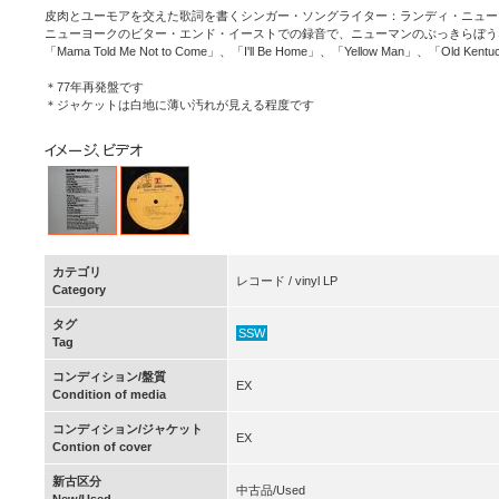
皮肉とユーモアを交えた歌詞を書くシンガー・ソングライター：ランディ・ニュー
ニューヨークのビター・エンド・イーストでの録音で、ニューマンのぶっきらぼう
「Mama Told Me Not to Come」、「I'll Be Home」、「Yellow Man」、「Old Ken
＊77年再発盤です
＊ジャケットは白地に薄い汚れが見える程度です
カテゴリ
レコード / vinyl LP
Category
タグ
SSW
Tag
コンディション/盤質
EX
Condition of media
コンディション/ジャケット
EX
Contion of cover
新古区分
中古品/Used