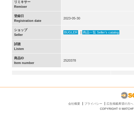
リミキサー
Remixer
登録日
2023-05-30
Registration date
ショップ
BUGLER
|
商品一覧 Seller’s catalog
Seller
試聴
Listen
商品ID
2520378
Item number
会社概要
プライバシー
広告掲載希望の方へ
COPYRIGHT © MATCHFI