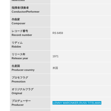
New/Used
指揮者/演奏者
Conductor/Performer
作曲家
Composer
レコード番号
RS 6459
Record number
リディム
Riddim
リリース年
1971
Release year
生産国
米国
Producer country
プロモフラグ
Promotion
オリジナルフラグ
Original
プロデューサー
LENNY WARONKER,RUSS TITELMAN
Producer