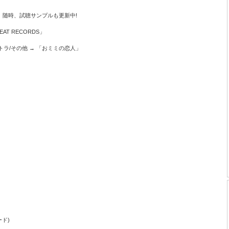
。随時、試聴サンプルも更新中!
BEAT RECORDS」
サントラ/その他 → 「おミミの恋人」
ード)