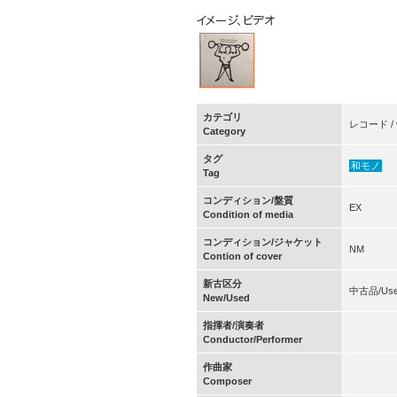
カテゴリ
レコード / v
Category
タグ
和モノ
Tag
コンディション/盤質
EX
Condition of media
コンディション/ジャケット
NM
Contion of cover
新古区分
中古品/Us
New/Used
指揮者/演奏者
Conductor/Performer
作曲家
Composer