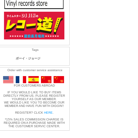
Tags
ボーイ・ジョージ
Order with customer service assistance
FOR CUSTOMERS ABROAD
IF YOU WOULD LIKE TO BUY ITEMS
DIRECTLY FROM US, PLEASE REGISTER
YOURSELF AS OUR MEMBER.
WE WOULD LIKE YOU TO BECOME OUR
MEMBER AND HAVE FUN WITH DIGGIN'!
REGISTER? CLICK
HERE
.
*15% SALES COMMISSION CHARGE IS
REQUIRED ON A PURCHASE MADE WITH
THE CUSTOMER SERVIC CENTER.