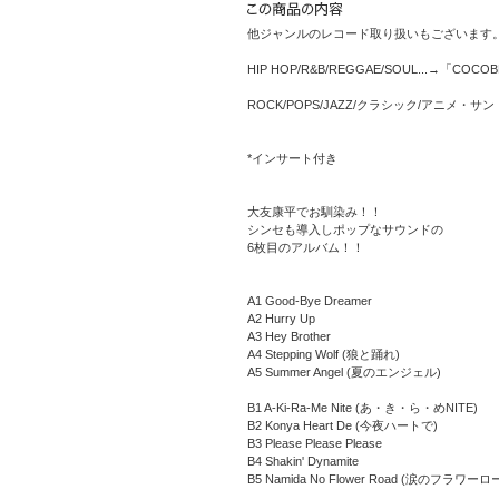
他ジャンルのレコード取り扱いもございます
HIP HOP/R&B/REGGAE/SOUL...→「COCO
ROCK/POPS/JAZZ/クラシック/アニメ・
*インサート付き
大友康平でお馴染み！！
シンセも導入しポップなサウンドの
6枚目のアルバム！！
A1 Good-Bye Dreamer
A2 Hurry Up
A3 Hey Brother
A4 Stepping Wolf (狼と踊れ)
A5 Summer Angel (夏のエンジェル)
B1 A-Ki-Ra-Me Nite (あ・き・ら・めNITE)
B2 Konya Heart De (今夜ハートで)
B3 Please Please Please
B4 Shakin' Dynamite
B5 Namida No Flower Road (涙のフラワーロ