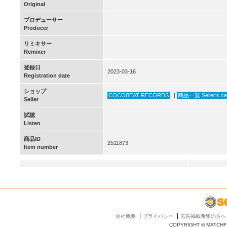
Original
プロデューサー
Producer
リミキサー
Remixer
登録日
2023-03-16
Registration date
ショップ
COCOBEAT RECORDS
|
商品一覧 Seller’s ca
Seller
試聴
Listen
商品ID
2511873
Item number
会社概要
プライバシー
広告掲載希望の方へ
COPYRIGHT © MATCHFI