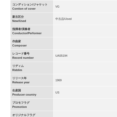
コンディション/ジャケット
VG
Contion of cover
新古区分
中古品/Used
New/Used
指揮者/演奏者
Conductor/Performer
作曲家
Composer
レコード番号
UAS5194
Record number
リディム
Riddim
リリース年
1969
Release year
生産国
US
Producer country
プロモフラグ
Promotion
オリジナルフラグ