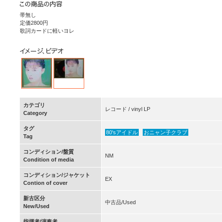
帯無し
定価2800円
歌詞カードに軽いヨレ
カテゴリ
レコード / vinyl LP
Category
タグ
80'sアイドル
おニャン子クラブ
Tag
コンディション/盤質
NM
Condition of media
コンディション/ジャケット
EX
Contion of cover
新古区分
中古品/Used
New/Used
指揮者/演奏者