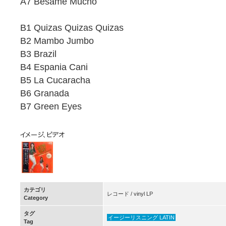
A7 Besame Mucho
B1 Quizas Quizas Quizas
B2 Mambo Jumbo
B3 Brazil
B4 Espania Cani
B5 La Cucaracha
B6 Granada
B7 Green Eyes
カテゴリ
レコード / vinyl LP
Category
タグ
イージーリスニング LATIN
Tag