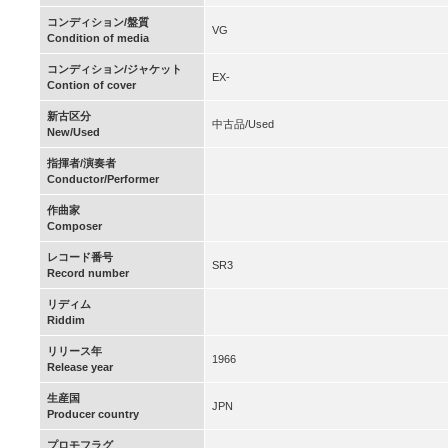
コンディション/盤質
VG
Condition of media
コンディション/ジャケット
EX-
Contion of cover
新古区分
中古品/Used
New/Used
指揮者/演奏者
Conductor/Performer
作曲家
Composer
レコード番号
SR3
Record number
リディム
Riddim
リリース年
1966
Release year
生産国
JPN
Producer country
プロモフラグ