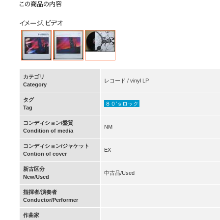
カテゴリ
レコード / vinyl LP
Category
タグ
８０’ｓロック
Tag
コンディション/盤質
NM
Condition of media
コンディション/ジャケット
EX
Contion of cover
新古区分
中古品/Used
New/Used
指揮者/演奏者
Conductor/Performer
作曲家