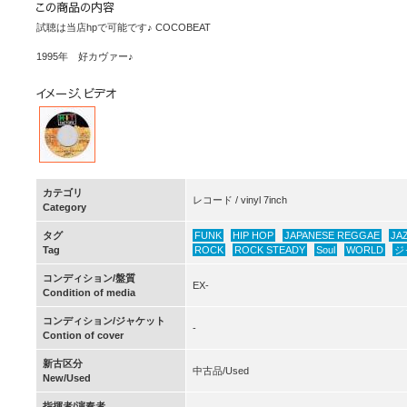
試聴は当店hpで可能です♪ COCOBEAT
1995年 好カヴァー♪
カテゴリ
レコード / vinyl 7inch
Category
タグ
FUNK
HIP HOP
JAPANESE REGGAE
JA
Tag
ROCK
ROCK STEADY
Soul
WORLD
ジ
コンディション/盤質
EX-
Condition of media
コンディション/ジャケット
-
Contion of cover
新古区分
中古品/Used
New/Used
指揮者/演奏者