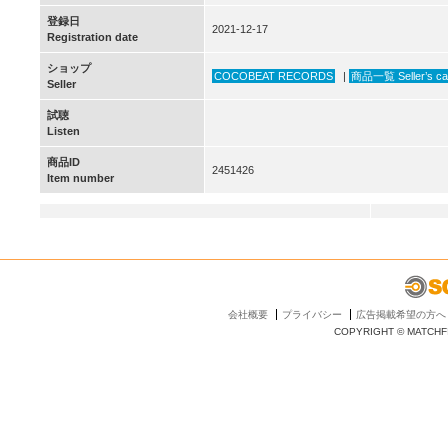
登録日
2021-12-17
Registration date
ショップ
COCOBEAT RECORDS
|
商品一覧 Seller’s ca
Seller
試聴
Listen
商品ID
2451426
Item number
会社概要
プライバシー
広告掲載希望の方へ
COPYRIGHT © MATCHFI