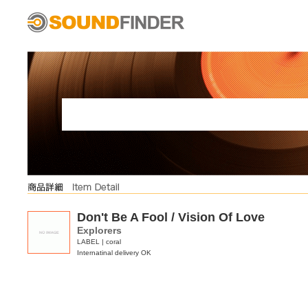
Don't Be A Fool / Vision Of Love
Explorers
LABEL | coral
Internatinal delivery OK