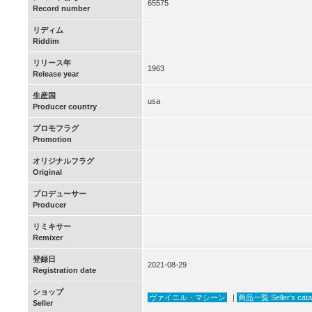
65575
Record number
リディム
Riddim
リリース年
1963
Release year
生産国
usa
Producer country
プロモフラグ
Promotion
オリジナルフラグ
Original
プロデューサー
Producer
リミキサー
Remixer
登録日
2021-08-29
Registration date
ショップ
ヴァイニル・マシーン
|
商品一覧 Seller’s cata
Seller