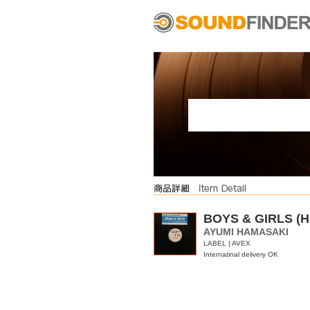
BOYS & GIRLS (
AYUMI HAMASAKI
LABEL | AVEX
Internatinal delivery OK