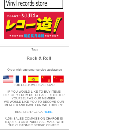
Tags
Rock & Roll
Order with customer service assistance
FOR CUSTOMERS ABROAD
IF YOU WOULD LIKE TO BUY ITEMS
DIRECTLY FROM US, PLEASE REGISTER
YOURSELF AS OUR MEMBER.
WE WOULD LIKE YOU TO BECOME OUR
MEMBER AND HAVE FUN WITH DIGGIN'!
REGISTER? CLICK
HERE
.
*15% SALES COMMISSION CHARGE IS
REQUIRED ON A PURCHASE MADE WITH
THE CUSTOMER SERVIC CENTER.