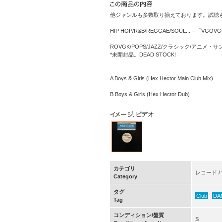
他ジャンルも多数取り揃えております。試聴
HIP HOP/R&B/REGGAE/SOUL...→「VGOV
ROVGK/POPS/JAZZ/クラシック/アニメ
*未開封品。DEAD STOCK!
A Boys & Girls (Hex Hector Main Club Mix)
B Boys & Girls (Hex Hector Dub)
カテゴリ
レコード / vi
Category
タグ
Club
DA
Tag
コンディション/盤質
S