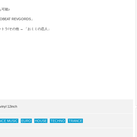
も可能♪
GOBEAT REVGORDS」
・サントラ/その他 → 「おミミの恋人」
nyl 12inch
NCE MUSIC
EURO
HOUSE
TECHNO
TRANCE