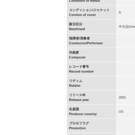
Condition of media
コンディション/ジャケット
S
Contion of cover
新古区分
中古品/Us
New/Used
指揮者/演奏者
Conductor/Performer
作曲家
Composer
レコード番号
Record number
リディム
Riddim
リリース年
2001
Release year
生産国
US
Producer country
プロモフラグ
Promotion