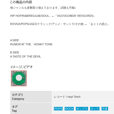
他ジャンルも多数取り揃えております。試聴も可能♪
HIP HOP/R&B/REGGAE/SOUL...→「VGOVGOBEAT REVGORDS」
ROVGK/POPS/JAZZ/クラシック/アニメ・サントラ/その他 → 「おミミの恋人」
A SIDE
RUMOR AT THE HONKY TONK
B SIDE
A TASTE OF THE DEVIL
カテゴリ
レコード / vinyl 7inch
Category
タグ
POPS
ROCK
ポップス
ロック
洋楽
Tag