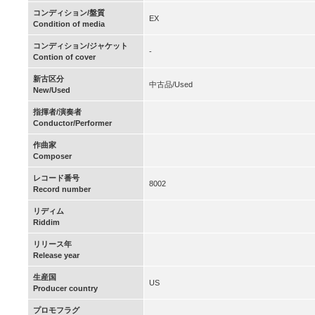
コンディション/盤質
EX
Condition of media
コンディション/ジャケット
-
Contion of cover
新古区分
中古品/Used
New/Used
指揮者/演奏者
Conductor/Performer
作曲家
Composer
レコード番号
8002
Record number
リディム
Riddim
リリース年
Release year
生産国
US
Producer country
プロモフラグ