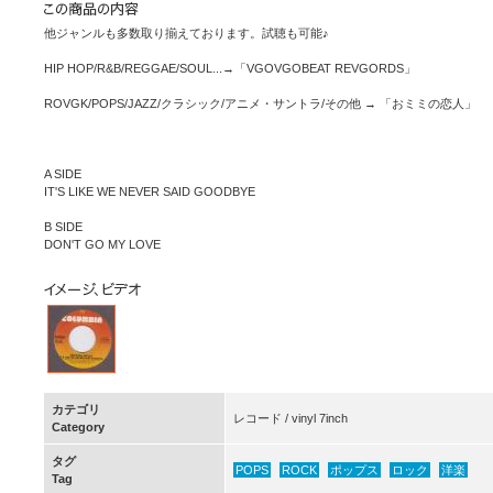
他ジャンルも多数取り揃えております。試聴も可能♪
HIP HOP/R&B/REGGAE/SOUL...→「VGOVGOBEAT REVGORDS」
ROVGK/POPS/JAZZ/クラシック/アニメ・サントラ/その他 → 「おミミの恋人」
A SIDE
IT'S LIKE WE NEVER SAID GOODBYE
B SIDE
DON'T GO MY LOVE
カテゴリ
レコード / vinyl 7inch
Category
タグ
POPS
ROCK
ポップス
ロック
洋楽
Tag