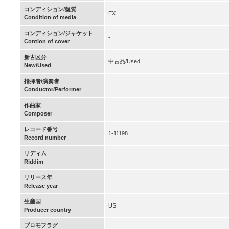
コンディション/盤質
EX
Condition of media
コンディション/ジャケット
-
Contion of cover
新古区分
中古品/Used
New/Used
指揮者/演奏者
Conductor/Performer
作曲家
Composer
レコード番号
1-11198
Record number
リディム
Riddim
リリース年
Release year
生産国
US
Producer country
プロモフラグ