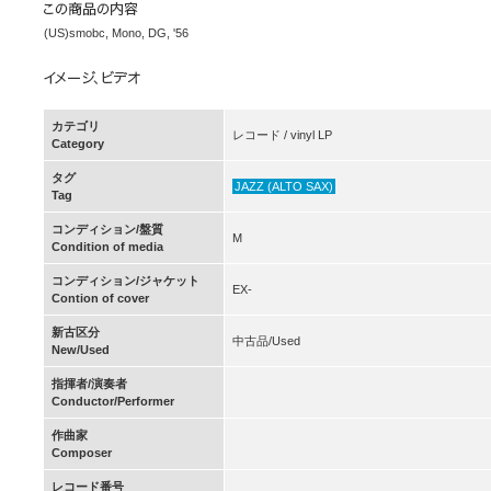
(US)smobc, Mono, DG, '56
カテゴリ
レコード / vinyl LP
Category
タグ
JAZZ (ALTO SAX)
Tag
コンディション/盤質
M
Condition of media
コンディション/ジャケット
EX-
Contion of cover
新古区分
中古品/Used
New/Used
指揮者/演奏者
Conductor/Performer
作曲家
Composer
レコード番号