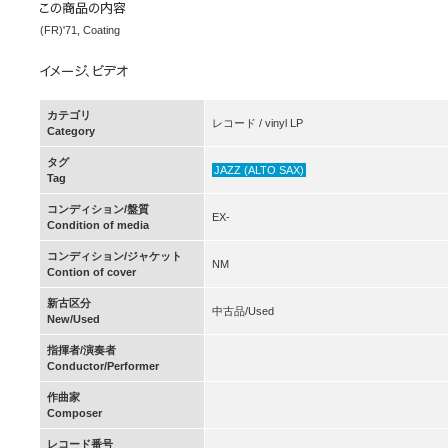
(FR)'71, Coating
カテゴリ
レコード / vinyl LP
Category
タグ
JAZZ (ALTO SAX)
Tag
コンディション/盤質
EX-
Condition of media
コンディション/ジャケット
NM
Contion of cover
新古区分
中古品/Used
New/Used
指揮者/演奏者
Conductor/Performer
作曲家
Composer
レコード番号