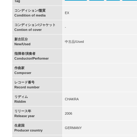
Tag
コンディション/盤質
EX
Condition of media
コンディション/ジャケット
-
Contion of cover
新古区分
中古品/Used
New/Used
指揮者/演奏者
Conductor/Performer
作曲家
Composer
レコード番号
Record number
リディム
CHAKRA
Riddim
リリース年
2006
Release year
生産国
GERMANY
Producer country