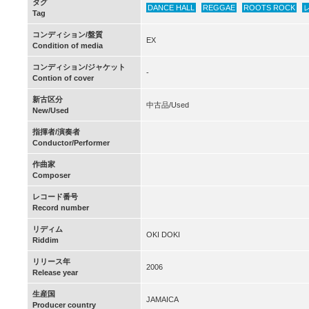
タグ
DANCE HALL
REGGAE
ROOTS ROCK
Tag
コンディション/盤質
EX
Condition of media
コンディション/ジャケット
-
Contion of cover
新古区分
中古品/Used
New/Used
指揮者/演奏者
Conductor/Performer
作曲家
Composer
レコード番号
Record number
リディム
OKI DOKI
Riddim
リリース年
2006
Release year
生産国
JAMAICA
Producer country