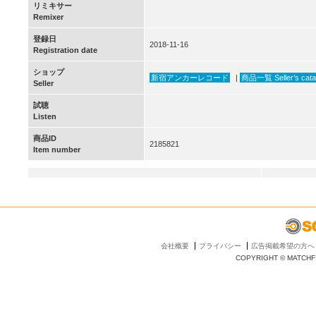
リミキサー
Remixer
登録日
2018-11-16
Registration date
ショップ
新宿アンカーレコード
|
商品一覧 Seller’s cata
Seller
試聴
Listen
商品ID
2185821
Item number
会社概要
プライバシー
広告掲載希望の方へ
COPYRIGHT © MATCHFI