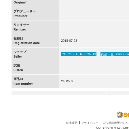
Original
プロデューサー
Producer
リミキサー
Remixer
登録日
2018-07-23
Registration date
ショップ
COCOBEAT RECORDS
|
商品一覧 Seller’s ca
Seller
試聴
Listen
商品ID
2160539
Item number
会社概要
プライバシー
広告掲載希望の方へ
COPYRIGHT © MATCHFI