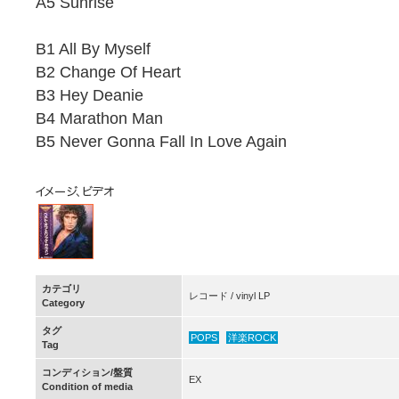
A5 Sunrise
B1 All By Myself
B2 Change Of Heart
B3 Hey Deanie
B4 Marathon Man
B5 Never Gonna Fall In Love Again
カテゴリ
レコード / vinyl LP
Category
タグ
POPS
洋楽ROCK
Tag
コンディション/盤質
EX
Condition of media