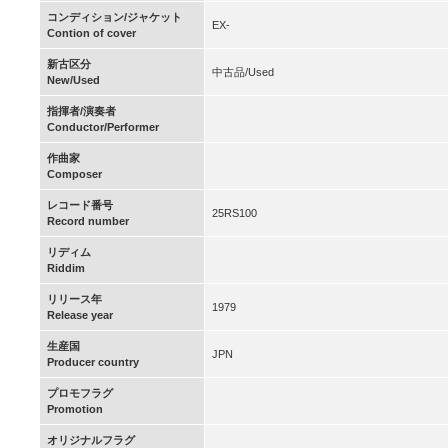
コンディション/ジャケット
EX-
Contion of cover
新古区分
中古品/Used
New/Used
指揮者/演奏者
Conductor/Performer
作曲家
Composer
レコード番号
25RS100
Record number
リディム
Riddim
リリース年
1979
Release year
生産国
JPN
Producer country
プロモフラグ
Promotion
オリジナルフラグ