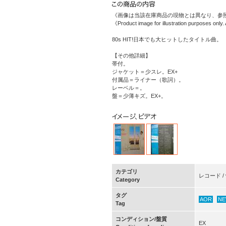
《画像は当該在庫商品の現物とは異なり、参
《Product image for illustration purposes only
80s HIT!日本でも大ヒットしたタイトル曲。
【その他詳細】
帯付。
ジャケット＝少スレ。EX+
付属品＝ライナー（歌詞）。
レーベル＝。
盤＝少薄キズ。EX+。
カテゴリ
レコード / v
Category
タグ
AOR
NE
Tag
コンディション/盤質
EX