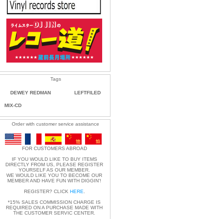
Tags
DEWEY REDMAN
LEFTFILED
MIX-CD
Order with customer service assistance
FOR CUSTOMERS ABROAD
IF YOU WOULD LIKE TO BUY ITEMS
DIRECTLY FROM US, PLEASE REGISTER
YOURSELF AS OUR MEMBER.
WE WOULD LIKE YOU TO BECOME OUR
MEMBER AND HAVE FUN WITH DIGGIN'!
REGISTER? CLICK
HERE
.
*15% SALES COMMISSION CHARGE IS
REQUIRED ON A PURCHASE MADE WITH
THE CUSTOMER SERVIC CENTER.