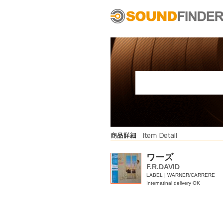
ワーズ
F.R.DAVID
LABEL | WARNER/CARRERE
Internatinal delivery OK