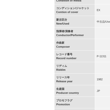
Condition of media
コンディション/ジャケット
EX
Contion of cover
新古区分
中古品/Us
New/Used
指揮者/演奏者
Conductor/Performer
作曲家
Composer
レコード番号
P-11311
Record number
リディム
Riddim
リリース年
1982
Release year
生産国
JP
Producer country
プロモフラグ
Promotion