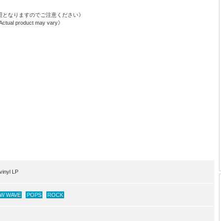
照となりますのでご注意ください》
. Actual product may vary》
inyl LP
W WAVE
POPS
ROCK