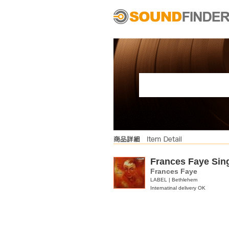
Frances Faye Sin
Frances Faye
LABEL | Bethlehem
Internatinal delivery OK