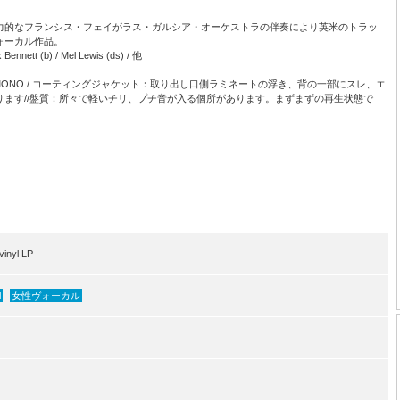
力的なフランシス・フェイがラス・ガルシア・オーケストラの伴奏により英米のトラッ
ォーカル作品。
Bennett (b) / Mel Lewis (ds) / 他
 label / DG / MONO / コーティングジャケット：取り出し口側ラミネートの浮き、背の一部にスレ、エ
ます//盤質：所々で軽いチリ、プチ音が入る個所があります。まずまずの再生状態で
inyl LP
l
女性ヴォーカル