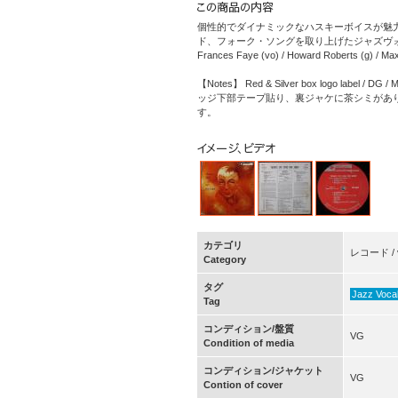
個性的でダイナミックなハスキーボイスが魅
ド、フォーク・ソングを取り上げたジャズヴ
Frances Faye (vo) / Howard Roberts (g) / Max 
【Notes】 Red & Silver box logo
ッジ下部テープ貼り、裏ジャケに茶シミがあり
す。
カテゴリ
レコード / v
Category
タグ
Jazz Voca
Tag
コンディション/盤質
VG
Condition of media
コンディション/ジャケット
VG
Contion of cover