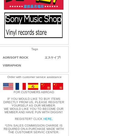
Tags
AOR/SOFT ROCK
エスケイプ!
VIBRAPHON
Order with customer service assistance
FOR CUSTOMERS ABROAD
IF YOU WOULD LIKE TO BUY ITEMS
DIRECTLY FROM US, PLEASE REGISTER
YOURSELF AS OUR MEMBER.
WE WOULD LIKE YOU TO BECOME OUR
MEMBER AND HAVE FUN WITH DIGGIN'!
REGISTER? CLICK
HERE
.
*15% SALES COMMISSION CHARGE IS
REQUIRED ON A PURCHASE MADE WITH
THE CUSTOMER SERVIC CENTER.