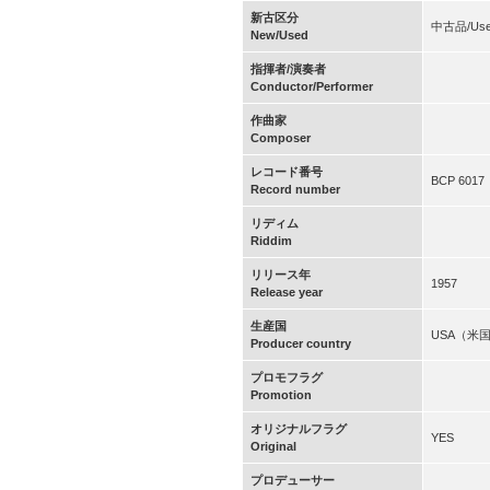
新古区分
中古品/Us
New/Used
指揮者/演奏者
Conductor/Performer
作曲家
Composer
レコード番号
BCP 6017
Record number
リディム
Riddim
リリース年
1957
Release year
生産国
USA（米
Producer country
プロモフラグ
Promotion
オリジナルフラグ
YES
Original
プロデューサー