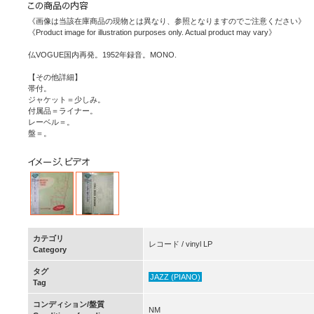
《画像は当該在庫商品の現物とは異なり、参照となりますのでご注意ください》
《Product image for illustration purposes only. Actual product may vary》
仏VOGUE国内再発。1952年録音。MONO.
【その他詳細】
帯付。
ジャケット＝少しみ。
付属品＝ライナー。
レーベル＝。
盤＝。
カテゴリ
レコード / vinyl LP
Category
タグ
JAZZ (PIANO)
Tag
コンディション/盤質
NM