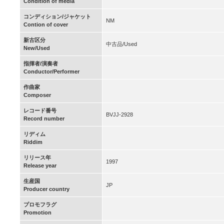
Condition of media
コンディション/ジャケット
NM
Contion of cover
新古区分
中古品/Used
New/Used
指揮者/演奏者
Conductor/Performer
作曲家
Composer
レコード番号
BVJJ-2928
Record number
リディム
Riddim
リリース年
1997
Release year
生産国
JP
Producer country
プロモフラグ
Promotion