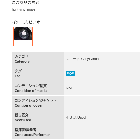
light vinyl noise
カテゴリ
レコード / vinyl 7inch
Category
タグ
POP
Tag
コンディション/盤質
NM
Condition of media
コンディション/ジャケット
-
Contion of cover
新古区分
中古品/Used
New/Used
指揮者/演奏者
Conductor/Performer