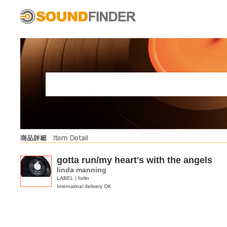
gotta run/my heart's with the angels
linda manning
LABEL | forlin
Internatinal delivery OK