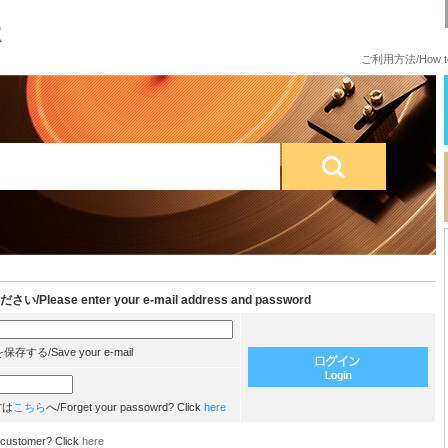
ご利用方法/How to
e enter your e-mail address and password
/Save your e-mail
方は
こちら
へ/Forget your passowrd? Click
here
customer? Click
here