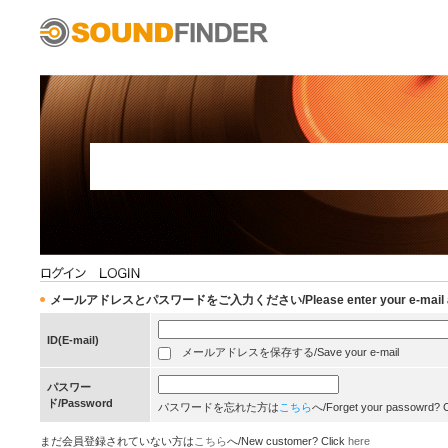
メールアドレスとパスワードをご入力ください/Please enter your e-mail add
ID(E-mail)
メールアドレスを保存する/Save your e-mail
パスワー
ド/Password
パスワードを忘れた方は
こちら
へ/Forget your passowrd? 
まだ会員登録されていない方は
こちら
へ/New customer? Click
here