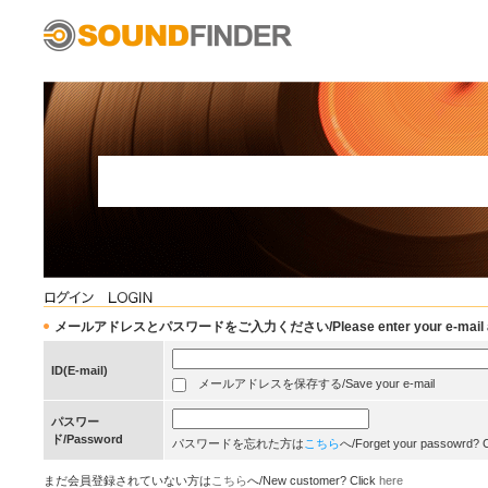
メールアドレスとパスワードをご入力ください/Please enter your e-mail add
ID(E-mail)
メールアドレスを保存する/Save your e-mail
パスワー
ド/Password
パスワードを忘れた方は
こちら
へ/Forget your passowrd? 
まだ会員登録されていない方は
こちら
へ/New customer? Click
here