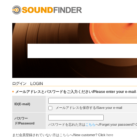
メールアドレスとパスワードをご入力ください/Please enter your e-mail add
ID(E-mail)
メールアドレスを保存する/Save your e-mail
パスワー
ド/Password
パスワードを忘れた方は
こちら
へ/Forget your passowrd? 
まだ会員登録されていない方は
こちら
へ/New customer? Click
here