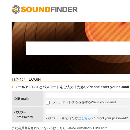
メールアドレスとパスワードをご入力ください/Please enter your e-mail add
ID(E-mail)
メールアドレスを保存する/Save your e-mail
パスワー
ド/Password
パスワードを忘れた方は
こちら
へ/Forget your passowrd? 
まだ会員登録されていない方は
こちら
へ/New customer? Click
here