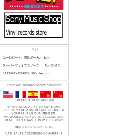
Tags
ユーロビート、男性ボーカル
falk
スーパーマリオブラザーズ
Run-D.M.C.
JAZZ(KEYBOARD)
99's
fusioru
Order with customer service assistance
FOR CUSTOMERS ABROAD
IF YOU WOULD LIKE TO BUY ITEMS
DIRECTLY FROM US, PLEASE REGISTER
YOURSELF AS OUR MEMBER.
WE WOULD LIKE YOU TO BECOME OUR
MEMBER AND HAVE FUN WITH DIGGIN'!
REGISTER? CLICK
HERE
.
*15% SALES COMMISSION CHARGE IS