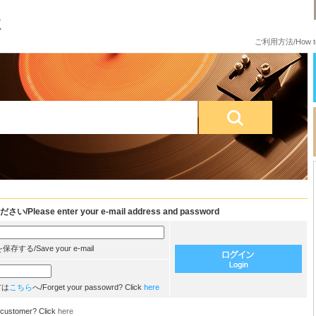
ご利用方法/How to
e enter your e-mail address and password
/Save your e-mail
方は
こちら
へ/Forget your passowrd? Click
here
customer? Click
here