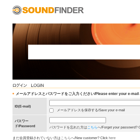
メールアドレスとパスワードをご入力ください/Please enter your e-mail add
ID(E-mail)
メールアドレスを保存する/Save your e-mail
パスワー
ド/Password
パスワードを忘れた方は
こちら
へ/Forget your passowrd? 
まだ会員登録されていない方は
こちら
へ/New customer? Click
here