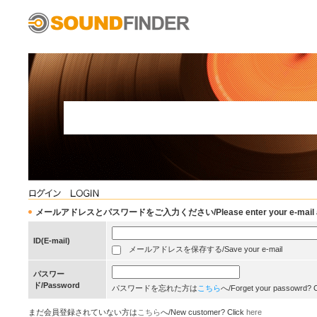
メールアドレスとパスワードをご入力ください/Please enter your e-mail add
ID(E-mail)
メールアドレスを保存する/Save your e-mail
パスワー
ド/Password
パスワードを忘れた方は
こちら
へ/Forget your passowrd? 
まだ会員登録されていない方は
こちら
へ/New customer? Click
here