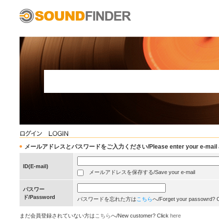
メールアドレスとパスワードをご入力ください/Please enter your e-mail add
ID(E-mail)
メールアドレスを保存する/Save your e-mail
パスワー
ド/Password
パスワードを忘れた方は
こちら
へ/Forget your passowrd? 
まだ会員登録されていない方は
こちら
へ/New customer? Click
here