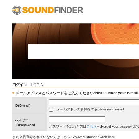
メールアドレスとパスワードをご入力ください/Please enter your e-mail add
ID(E-mail)
メールアドレスを保存する/Save your e-mail
パスワー
ド/Password
パスワードを忘れた方は
こちら
へ/Forget your passowrd? 
まだ会員登録されていない方は
こちら
へ/New customer? Click
here