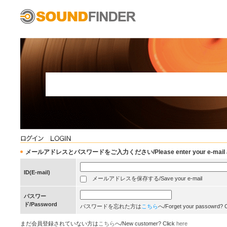
メールアドレスとパスワードをご入力ください/Please enter your e-mail add
ID(E-mail)
メールアドレスを保存する/Save your e-mail
パスワー
ド/Password
パスワードを忘れた方は
こちら
へ/Forget your passowrd? 
まだ会員登録されていない方は
こちら
へ/New customer? Click
here