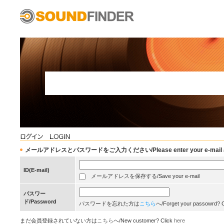
メールアドレスとパスワードをご入力ください/Please enter your e-mail add
ID(E-mail)
メールアドレスを保存する/Save your e-mail
パスワー
ド/Password
パスワードを忘れた方は
こちら
へ/Forget your passowrd? 
まだ会員登録されていない方は
こちら
へ/New customer? Click
here