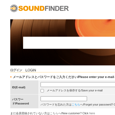
メールアドレスとパスワードをご入力ください/Please enter your e-mail add
ID(E-mail)
メールアドレスを保存する/Save your e-mail
パスワー
ド/Password
パスワードを忘れた方は
こちら
へ/Forget your passowrd? 
まだ会員登録されていない方は
こちら
へ/New customer? Click
here