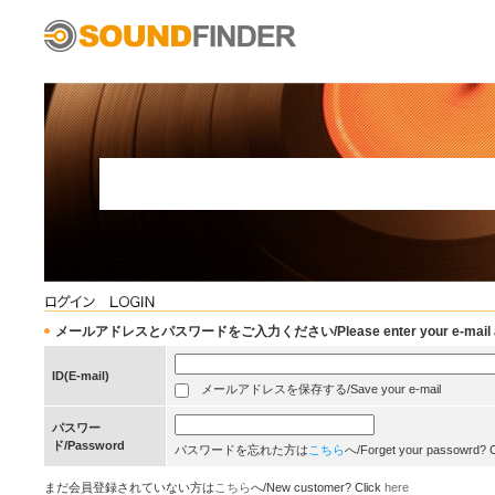
メールアドレスとパスワードをご入力ください/Please enter your e-mail add
ID(E-mail)
メールアドレスを保存する/Save your e-mail
パスワー
ド/Password
パスワードを忘れた方は
こちら
へ/Forget your passowrd? 
まだ会員登録されていない方は
こちら
へ/New customer? Click
here