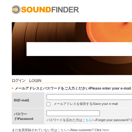
メールアドレスとパスワードをご入力ください/Please enter your e-mail add
ID(E-mail)
メールアドレスを保存する/Save your e-mail
パスワー
ド/Password
パスワードを忘れた方は
こちら
へ/Forget your passowrd? 
まだ会員登録されていない方は
こちら
へ/New customer? Click
here