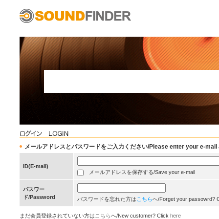
メールアドレスとパスワードをご入力ください/Please enter your e-mail add
ID(E-mail)
メールアドレスを保存する/Save your e-mail
パスワー
ド/Password
パスワードを忘れた方は
こちら
へ/Forget your passowrd? 
まだ会員登録されていない方は
こちら
へ/New customer? Click
here