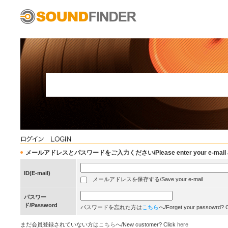
メールアドレスとパスワードをご入力ください/Please enter your e-mail add
ID(E-mail)
メールアドレスを保存する/Save your e-mail
パスワー
ド/Password
パスワードを忘れた方は
こちら
へ/Forget your passowrd? 
まだ会員登録されていない方は
こちら
へ/New customer? Click
here