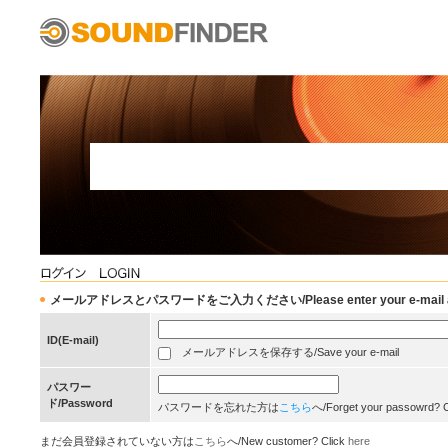
メールアドレスとパスワードをご入力ください/Please enter your e-mail add
ID(E-mail)
メールアドレスを保存する/Save your e-mail
パスワー
ド/Password
パスワードを忘れた方は
こちら
へ/Forget your passowrd? 
まだ会員登録されていない方は
こちら
へ/New customer? Click
here