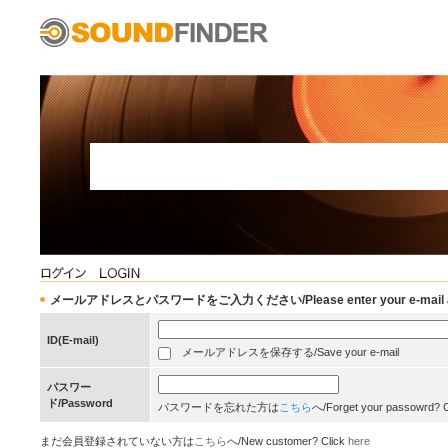
メールアドレスとパスワードをご入力ください/Please enter your e-mail add
ID(E-mail)
メールアドレスを保存する/Save your e-mail
パスワー
ド/Password
パスワードを忘れた方は
こちら
へ/Forget your passowrd? 
まだ会員登録されていない方は
こちら
へ/New customer? Click
here